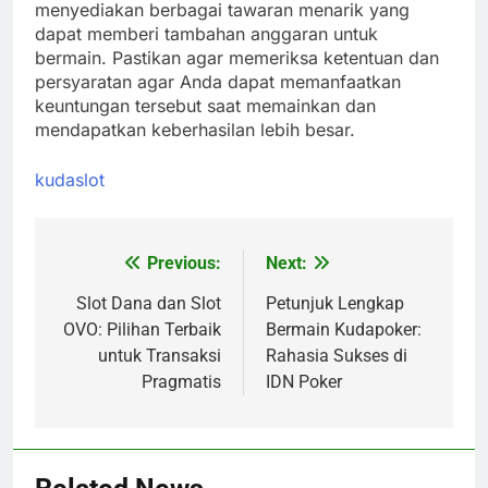
menyediakan berbagai tawaran menarik yang
dapat memberi tambahan anggaran untuk
bermain. Pastikan agar memeriksa ketentuan dan
persyaratan agar Anda dapat memanfaatkan
keuntungan tersebut saat memainkan dan
mendapatkan keberhasilan lebih besar.
kudaslot
Previous:
Next:
Post
navigation
Slot Dana dan Slot
Petunjuk Lengkap
OVO: Pilihan Terbaik
Bermain Kudapoker:
untuk Transaksi
Rahasia Sukses di
Pragmatis
IDN Poker