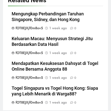
Related News
Mengungkap Perbandingan Taruhan
Singapore, Sidney, dan Hong Kong
fOT8EJXjf0m8ov5
1 week ago
0
Keluaran Macau: Menyusun Strategi Jitu
Berdasarkan Data Hasil
fOT8EJXjf0m8ov5
1 week ago
0
Mendapatkan Kesuksesan Dahsyat di Togel
Online Bersama Anggota 88
fOT8EJXjf0m8ov5
1 week ago
0
Togel Singapura vs Togel Hong Kong: Siapa
yang Lebih Menarik di Warga88?
fOT8EJXjf0m8ov5
1 week ago
0