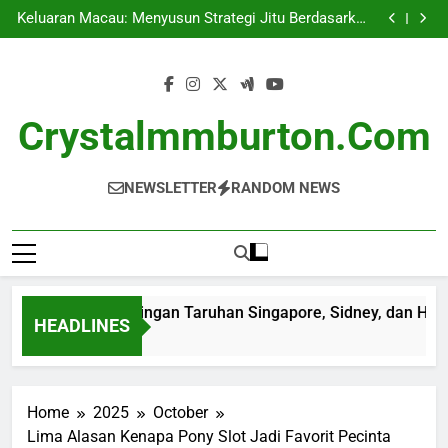
Mengungkap Perbandingan Taruhan Singapore,
Skip
Sidney, dan Hong Kong
Keluaran Macau: Menyusun Strategi Jitu Berdasarkan
to
Data Hasil
Mendapatkan Kesuksesan Dahsyat di Togel Online
Bersama Anggota 88
Togel Singapura vs Togel Hong Kong: Siapa yang
content
Lebih Menarik di Warga88?
Mengungkap Perbandingan Taruhan Singapore,
Sidney, dan Hong Kong
Keluaran Macau: Menyusun Strategi Jitu Berdasarkan
Data Hasil
Mendapatkan Kesuksesan Dahsyat di Togel Online
Crystalmmburton.com
Bersama Anggota 88
Togel Singapura vs Togel Hong Kong: Siapa yang
Lebih Menarik di Warga88?
NEWSLETTER
RANDOM NEWS
ungkap Perbandingan Taruhan Singapore, Sidney, dan Hong
HEADLINES
k Ago
Home
2025
October
Lima Alasan Kenapa Pony Slot Jadi Favorit Pecinta