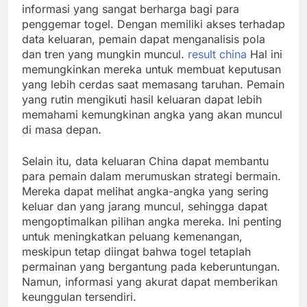
informasi yang sangat berharga bagi para
penggemar togel. Dengan memiliki akses terhadap
data keluaran, pemain dapat menganalisis pola
dan tren yang mungkin muncul.
result china
Hal ini
memungkinkan mereka untuk membuat keputusan
yang lebih cerdas saat memasang taruhan. Pemain
yang rutin mengikuti hasil keluaran dapat lebih
memahami kemungkinan angka yang akan muncul
di masa depan.
Selain itu, data keluaran China dapat membantu
para pemain dalam merumuskan strategi bermain.
Mereka dapat melihat angka-angka yang sering
keluar dan yang jarang muncul, sehingga dapat
mengoptimalkan pilihan angka mereka. Ini penting
untuk meningkatkan peluang kemenangan,
meskipun tetap diingat bahwa togel tetaplah
permainan yang bergantung pada keberuntungan.
Namun, informasi yang akurat dapat memberikan
keunggulan tersendiri.