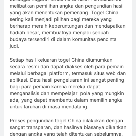
melibatkan pemilihan angka dan pengundian hasil
yang akan menentukan pemenang. Togel China
sering kali menjadi pilihan bagi mereka yang
berharap meraih keberuntungan dan mendapatkan
hadiah besar, membuatnya menjadi sebuah
budaya tersendiri di dalam komunitas pencinta
judi.
Setiap hasil keluaran togel China diumumkan
secara resmi dan dapat diakses oleh para pemain
melalui berbagai platform, termasuk situs web dan
aplikasi. Data hasil pengeluaran ini sangat penting
bagi para pemain karena mereka dapat
menganalisis dan mempelajari pola yang mungkin
ada, yang dapat membantu dalam memilih angka
untuk taruhan di masa mendatang.
Proses pengundian togel China dilakukan dengan
sangat transparan, dan hasilnya biasanya dikaitkan
dengan angka yang telah ditentukan sebelumnya.