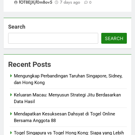
fOT8EJXjf0m8ov5
7 days ago
0
Search
SEARCH
Recent Posts
Mengungkap Perbandingan Taruhan Singapore, Sidney,
dan Hong Kong
Keluaran Macau: Menyusun Strategi Jitu Berdasarkan
Data Hasil
Mendapatkan Kesuksesan Dahsyat di Togel Online
Bersama Anggota 88
Togel Singapura vs Togel Hong Kong: Siapa yang Lebih