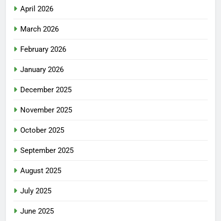
April 2026
March 2026
February 2026
January 2026
December 2025
November 2025
October 2025
September 2025
August 2025
July 2025
June 2025