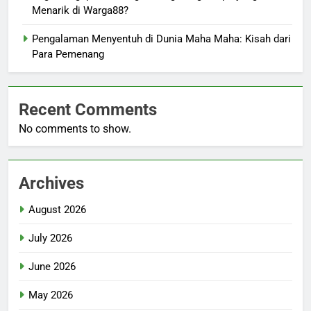
Menarik di Warga88?
Pengalaman Menyentuh di Dunia Maha Maha: Kisah dari
Para Pemenang
Recent Comments
No comments to show.
Archives
August 2026
July 2026
June 2026
May 2026