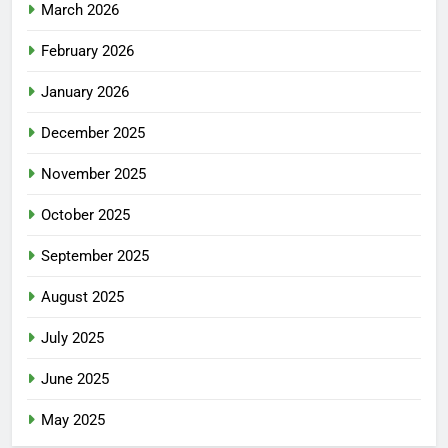
March 2026
February 2026
January 2026
December 2025
November 2025
October 2025
September 2025
August 2025
July 2025
June 2025
May 2025