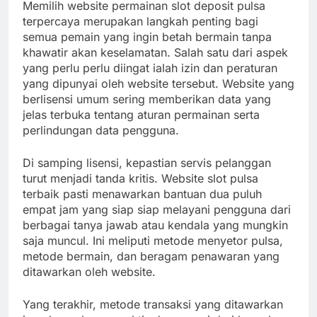
Memilih website permainan slot deposit pulsa
terpercaya merupakan langkah penting bagi
semua pemain yang ingin betah bermain tanpa
khawatir akan keselamatan. Salah satu dari aspek
yang perlu perlu diingat ialah izin dan peraturan
yang dipunyai oleh website tersebut. Website yang
berlisensi umum sering memberikan data yang
jelas terbuka tentang aturan permainan serta
perlindungan data pengguna.
Di samping lisensi, kepastian servis pelanggan
turut menjadi tanda kritis. Website slot pulsa
terbaik pasti menawarkan bantuan dua puluh
empat jam yang siap siap melayani pengguna dari
berbagai tanya jawab atau kendala yang mungkin
saja muncul. Ini meliputi metode menyetor pulsa,
metode bermain, dan beragam penawaran yang
ditawarkan oleh website.
Yang terakhir, metode transaksi yang ditawarkan