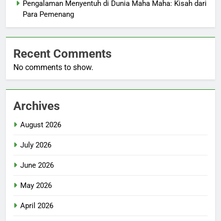
Pengalaman Menyentuh di Dunia Maha Maha: Kisah dari
Para Pemenang
Recent Comments
No comments to show.
Archives
August 2026
July 2026
June 2026
May 2026
April 2026