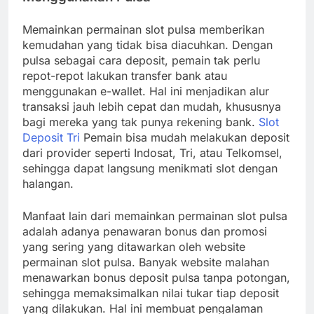
Memainkan permainan slot pulsa memberikan
kemudahan yang tidak bisa diacuhkan. Dengan
pulsa sebagai cara deposit, pemain tak perlu
repot-repot lakukan transfer bank atau
menggunakan e-wallet. Hal ini menjadikan alur
transaksi jauh lebih cepat dan mudah, khususnya
bagi mereka yang tak punya rekening bank.
Slot
Deposit Tri
Pemain bisa mudah melakukan deposit
dari provider seperti Indosat, Tri, atau Telkomsel,
sehingga dapat langsung menikmati slot dengan
halangan.
Manfaat lain dari memainkan permainan slot pulsa
adalah adanya penawaran bonus dan promosi
yang sering yang ditawarkan oleh website
permainan slot pulsa. Banyak website malahan
menawarkan bonus deposit pulsa tanpa potongan,
sehingga memaksimalkan nilai tukar tiap deposit
yang dilakukan. Hal ini membuat pengalaman