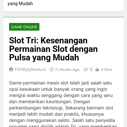
yang Mudah
GAME ONLINE
Slot Tri: Kesenangan
Permainan Slot dengan
Pulsa yang Mudah
0
FOT8EJXjf0m8ov5
11 Months Ago
4 Mins
Game permainan mesin slot telah jadi salah satu
opsi kesukaan untuk banyak orang yang ingin
mengisi waktu senggang dengan cara yang seru
dan memberikan keuntungan. Dengan
perkembangan teknologi, Sekarang bermain slot
menjadi lebih mudah dan praktis, khususnya
dengan menggunakan saldo. Salah satu penyedia
provider yang dipilih adalah Tri, yang memberikan