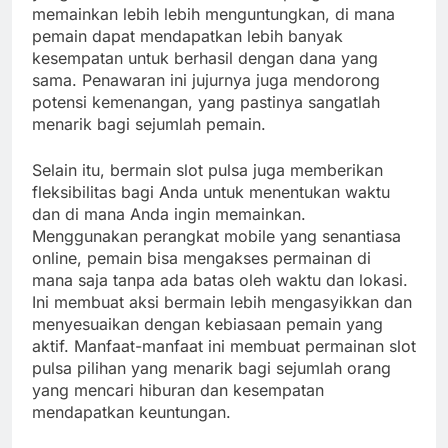
memainkan lebih lebih menguntungkan, di mana
pemain dapat mendapatkan lebih banyak
kesempatan untuk berhasil dengan dana yang
sama. Penawaran ini jujurnya juga mendorong
potensi kemenangan, yang pastinya sangatlah
menarik bagi sejumlah pemain.
Selain itu, bermain slot pulsa juga memberikan
fleksibilitas bagi Anda untuk menentukan waktu
dan di mana Anda ingin memainkan.
Menggunakan perangkat mobile yang senantiasa
online, pemain bisa mengakses permainan di
mana saja tanpa ada batas oleh waktu dan lokasi.
Ini membuat aksi bermain lebih mengasyikkan dan
menyesuaikan dengan kebiasaan pemain yang
aktif. Manfaat-manfaat ini membuat permainan slot
pulsa pilihan yang menarik bagi sejumlah orang
yang mencari hiburan dan kesempatan
mendapatkan keuntungan.