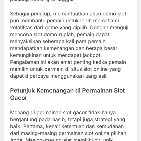
Sebagai penutup, memanfaatkan akun demo slot
pun membantu pemain untuk lebih memahami
volatilitas dari game yang dipilih. Dengan menguji
mencoba slot demo rupiah, pemain dapat
menyaksikan seberapa kali para pemain
mendapatkan kemenangan dan berapa besar
kemungkinan untuk mendapat jackpot.
Pengalaman ini akan amat penting ketika pemain
memilih untuk bermain di situs slot online yang
dapat dipercaya menggunakan uang asli.
Petunjuk Kemenangan di Permainan Slot
Gacor
Menang di permainan slot gacor tidak hanya
bergantung pada nasib, tetapi juga strategi yang
baik. Pertama, kenali ketentuan dan kemudahan
dari masing-masing permainan slot online pilihan
Anda. Masing-masing alat memiliki ciri unik,