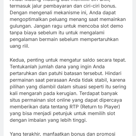
termasuk jalur pembayaran dan ciri-ciri bonus.
Dengan mengenali mekanisme ini, Anda dapat
mengoptimalkan peluang menang saat memainkan
gulungan. Jangan ragu untuk mencoba slot demo
tanpa biaya sebelum itu untuk mengalami
pengalaman bermain sebelum mempertaruhkan
uang riil.
Kedua, penting untuk mengatur saldo secara tepat.
Tentukanlah jumlah dana yang ingin Anda
pertaruhkan dan patuhi batasan tersebut. Hindari
permainan saat perasaan Anda tidak stabil, karena
pilihan yang diambil dalam situasi seperti itu sering
kali mengarah pada kerugian. Terdapat banyak
situs permainan slot online yang dapat dipercaya
memberikan data tentang RTP (Return to Player)
yang bisa menjadi petunjuk untuk memilih slot
dengan imbalan yang lebih tinggi.
Yang terakhir, manfaatkan bonus dan promosi