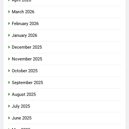
April 2026
March 2026
February 2026
January 2026
December 2025
November 2025
October 2025
September 2025
August 2025
July 2025
June 2025