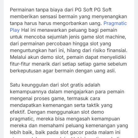
Permainan tanpa biaya dari PG Soft PG Soft
memberikan sensasi bermain yang menyenangkan
tanpa harus harus mengorbankan uang.
Pragmatic
Play
Hal ini menawarkan peluang bagi pemain
untuk mencoba sejumlah jenis game slot machine,
dari permainan percobaan hingga slot yang
menguntungkan hari ini, hilang dari risiko finansial.
Melalui akun demo slot, pemain dapat menyelidiki
fitur-fitur menarik dari setiap setiap game sebelum
berkeputusan agar bermain dengan uang asli.
Satu keunggulan dari slot gratis adalah
kemampuannya dalam mengajarkan para pemain
mengenai proses game, termasuk cara
mendapatkan kemenangan serta taktik yang
efektif. Dengan menggunakan slot demo
pragmatic, mereka bisa mengasah kemampuan
mereka dan memahami peluang kemenangan yang
lebih baik, baik pada slot gacor pada malam ini