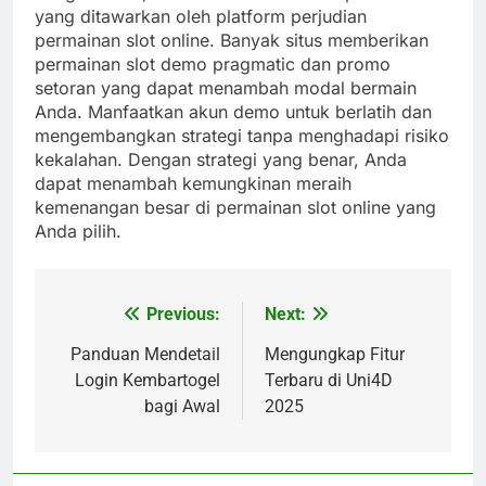
yang ditawarkan oleh platform perjudian
permainan slot online. Banyak situs memberikan
permainan slot demo pragmatic dan promo
setoran yang dapat menambah modal bermain
Anda. Manfaatkan akun demo untuk berlatih dan
mengembangkan strategi tanpa menghadapi risiko
kekalahan. Dengan strategi yang benar, Anda
dapat menambah kemungkinan meraih
kemenangan besar di permainan slot online yang
Anda pilih.
Previous:
Next:
Post
navigation
Panduan Mendetail
Mengungkap Fitur
Login Kembartogel
Terbaru di Uni4D
bagi Awal
2025