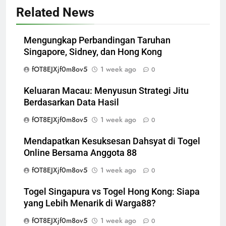
Related News
Mengungkap Perbandingan Taruhan
Singapore, Sidney, dan Hong Kong
fOT8EJXjf0m8ov5
1 week ago
0
Keluaran Macau: Menyusun Strategi Jitu
Berdasarkan Data Hasil
fOT8EJXjf0m8ov5
1 week ago
0
Mendapatkan Kesuksesan Dahsyat di Togel
Online Bersama Anggota 88
fOT8EJXjf0m8ov5
1 week ago
0
Togel Singapura vs Togel Hong Kong: Siapa
yang Lebih Menarik di Warga88?
fOT8EJXjf0m8ov5
1 week ago
0