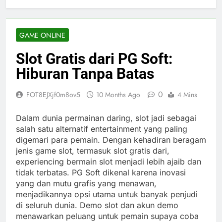
GAME ONLINE
Slot Gratis dari PG Soft:
Hiburan Tanpa Batas
0
FOT8EJXjf0m8ov5
10 Months Ago
4 Mins
Dalam dunia permainan daring, slot jadi sebagai
salah satu alternatif entertainment yang paling
digemari para pemain. Dengan kehadiran beragam
jenis game slot, termasuk slot gratis dari,
experiencing bermain slot menjadi lebih ajaib dan
tidak terbatas. PG Soft dikenal karena inovasi
yang dan mutu grafis yang menawan,
menjadikannya opsi utama untuk banyak penjudi
di seluruh dunia. Demo slot dan akun demo
menawarkan peluang untuk pemain supaya coba