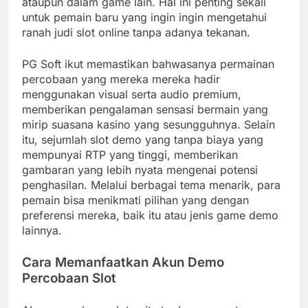
ataupun dalam game lain. Hal ini penting sekali
untuk pemain baru yang ingin ingin mengetahui
ranah judi slot online tanpa adanya tekanan.
PG Soft ikut memastikan bahwasanya permainan
percobaan yang mereka mereka hadir
menggunakan visual serta audio premium,
memberikan pengalaman sensasi bermain yang
mirip suasana kasino yang sesungguhnya. Selain
itu, sejumlah slot demo yang tanpa biaya yang
mempunyai RTP yang tinggi, memberikan
gambaran yang lebih nyata mengenai potensi
penghasilan. Melalui berbagai tema menarik, para
pemain bisa menikmati pilihan yang dengan
preferensi mereka, baik itu atau jenis game demo
lainnya.
Cara Memanfaatkan Akun Demo
Percobaan Slot