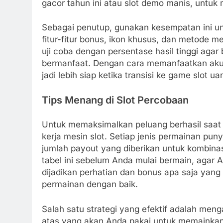
gacor tahun ini atau slot demo manis, untu
Sebagai penutup, gunakan kesempatan ini u
fitur-fitur bonus, ikon khusus, dan metode
uji coba dengan persentase hasil tinggi ag
bermanfaat. Dengan cara memanfaatkan aku
jadi lebih siap ketika transisi ke game slot u
Tips Menang di Slot Percobaan
Untuk memaksimalkan peluang berhasil saat
kerja mesin slot. Setiap jenis permainan p
jumlah payout yang diberikan untuk kombina
tabel ini sebelum Anda mulai bermain, agar
dijadikan perhatian dan bonus apa saja yan
permainan dengan baik.
Salah satu strategi yang efektif adalah meng
atas yang akan Anda pakai untuk memainkan 