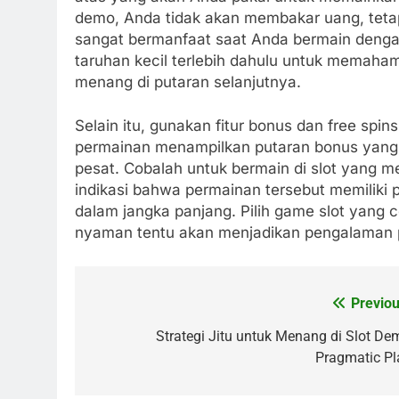
demo, Anda tidak akan membakar uang, teta
sangat bermanfaat saat Anda bermain denga
taruhan kecil terlebih dahulu untuk memaha
menang di putaran selanjutnya.
Selain itu, gunakan fitur bonus dan free spi
permainan menampilkan putaran bonus yang
pesat. Cobalah untuk bermain di slot yang mem
indikasi bahwa permainan tersebut memiliki
dalam jangka panjang. Pilih game slot yang
nyaman tentu akan menjadikan pengalaman 
Previou
Post
navigation
Strategi Jitu untuk Menang di Slot De
Pragmatic Pl