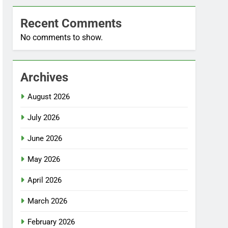
Recent Comments
No comments to show.
Archives
August 2026
July 2026
June 2026
May 2026
April 2026
March 2026
February 2026