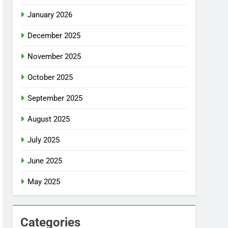
January 2026
December 2025
November 2025
October 2025
September 2025
August 2025
July 2025
June 2025
May 2025
Categories