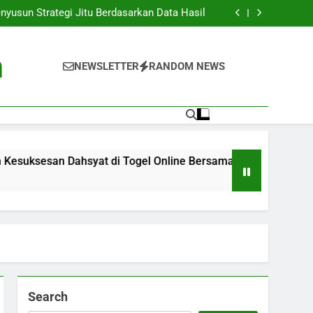
 Taruhan Singapore, Sidney, dan Hong Kong
yusun Strategi Jitu Berdasarkan Data Hasil
hsyat di Togel Online Bersama Anggota 88
ogel Hong Kong: Siapa yang Lebih Menarik di
Warga88?
 Taruhan Singapore, Sidney, dan Hong Kong
m
yusun Strategi Jitu Berdasarkan Data Hasil
NEWSLETTER
RANDOM NEWS
hsyat di Togel Online Bersama Anggota 88
ogel Hong Kong: Siapa yang Lebih Menarik di
Warga88?
an Dahsyat di Togel Online Bersama Anggota 88
Togel
1 Week 
Search