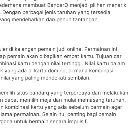
sederhana membuat BandarQ menjadi pilihan menarik
Dengan berbagai jenis taruhan yang tersedia,
ang mendebarkan dan penuh tantangan.
r di kalangan pemain judi online. Permainan ini
ap pemain akan dibagikan empat kartu. Tujuan dari
nasi kartu dengan nilai tertinggi. Nilai kartu dalam
tik yang ada di kartu domino, di mana kombinasi
 nilai yang paling mendekati sembilan.
emilih situs bandarq yang terpercaya dan melakukan
ain dapat memilih meja dan mulai memasang taruhan.
n kombinasi kartu yang ada sebelum bermain agar
ama permainan. Selain itu, penting bagi pemain
rgoda untuk bermain secara impulsif.