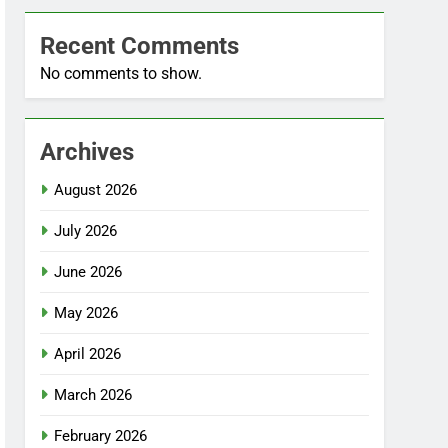
Recent Comments
No comments to show.
Archives
August 2026
July 2026
June 2026
May 2026
April 2026
March 2026
February 2026