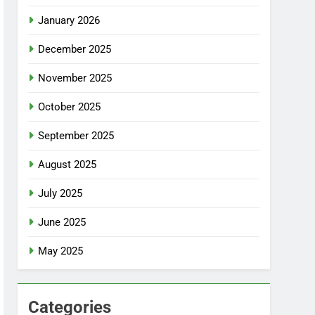
January 2026
December 2025
November 2025
October 2025
September 2025
August 2025
July 2025
June 2025
May 2025
Categories