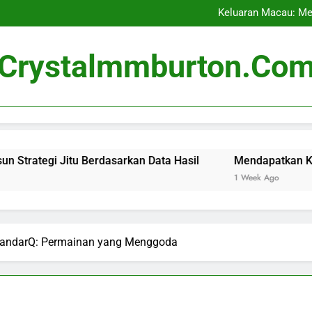
Mengungkap Perbandingan
Keluaran Macau: Men
Mendapatkan Kesuksesan Da
Togel Singapura vs T
Mengungkap Perbandingan
Crystalmmburton.co
Keluaran Macau: Men
Mendapatkan Kesuksesan Da
Togel Singapura vs T
Jitu Berdasarkan Data Hasil
Mendapatkan Kesuksesan D
1 Week Ago
 BandarQ: Permainan yang Menggoda