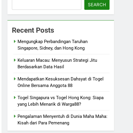
SEARCH
Recent Posts
Mengungkap Perbandingan Taruhan
Singapore, Sidney, dan Hong Kong
Keluaran Macau: Menyusun Strategi Jitu
Berdasarkan Data Hasil
Mendapatkan Kesuksesan Dahsyat di Togel
Online Bersama Anggota 88
Togel Singapura vs Togel Hong Kong: Siapa
yang Lebih Menarik di Warga88?
Pengalaman Menyentuh di Dunia Maha Maha:
Kisah dari Para Pemenang