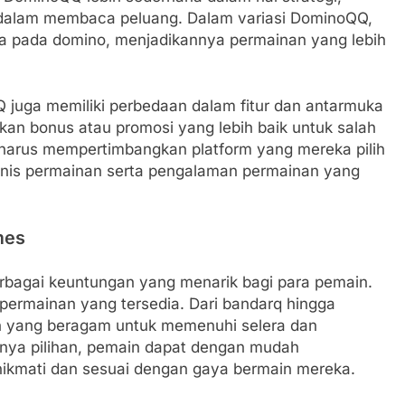
dalam membaca peluang. Dalam variasi DominoQQ,
ngka pada domino, menjadikannya permainan yang lebih
Q juga memiliki perbedaan dalam fitur dan antarmuka
n bonus atau promosi yang lebih baik untuk salah
 harus mempertimbangkan platform yang mereka pilih
enis permainan serta pengalaman permainan yang
mes
bagai keuntungan yang menarik bagi para pemain.
permainan yang tersedia. Dari bandarq hingga
han yang beragam untuk memenuhi selera dan
nya pilihan, pemain dapat dengan mudah
ikmati dan sesuai dengan gaya bermain mereka.