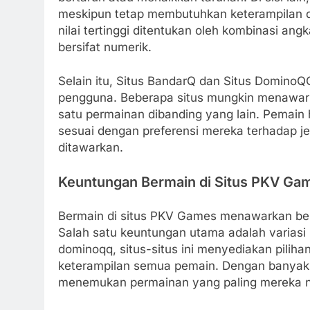
meskipun tetap membutuhkan keterampilan 
nilai tertinggi ditentukan oleh kombinasi a
bersifat numerik.
Selain itu, Situs BandarQ dan Situs DominoQ
pengguna. Beberapa situs mungkin menawarka
satu permainan dibanding yang lain. Pemain
sesuai dengan preferensi mereka terhadap j
ditawarkan.
Keuntungan Bermain di Situs PKV Ga
Bermain di situs PKV Games menawarkan ber
Salah satu keuntungan utama adalah variasi 
dominoqq, situs-situs ini menyediakan pili
keterampilan semua pemain. Dengan banyak
menemukan permainan yang paling mereka n