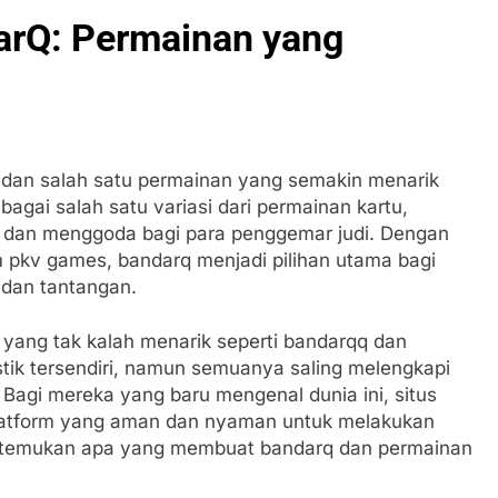
arQ: Permainan yang
 dan salah satu permainan yang semakin menarik
agai salah satu variasi dari permainan kartu,
dan menggoda bagi para penggemar judi. Dengan
m pkv games, bandarq menjadi pilihan utama bagi
 dan tantangan.
 yang tak kalah menarik seperti bandarqq dan
tik tersendiri, namun semuanya saling melengkapi
Bagi mereka yang baru mengenal dunia ini, situs
latform yang aman dan nyaman untuk melakukan
dan temukan apa yang membuat bandarq dan permainan