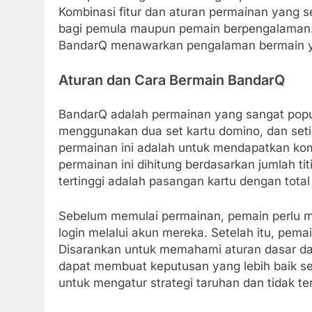
Kombinasi fitur dan aturan permainan yang 
bagi pemula maupun pemain berpengalaman. 
BandarQ menawarkan pengalaman bermain y
Aturan dan Cara Bermain BandarQ
BandarQ adalah permainan yang sangat popule
menggunakan dua set kartu domino, dan seti
permainan ini adalah untuk mendapatkan kombi
permainan ini dihitung berdasarkan jumlah ti
tertinggi adalah pasangan kartu dengan total
Sebelum memulai permainan, pemain perlu m
login melalui akun mereka. Setelah itu, pem
Disarankan untuk memahami aturan dasar da
dapat membuat keputusan yang lebih baik sel
untuk mengatur strategi taruhan dan tidak te