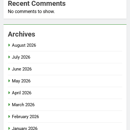
Recent Comments
No comments to show.
Archives
August 2026
July 2026
June 2026
May 2026
April 2026
March 2026
February 2026
January 2026