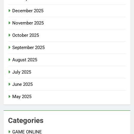
December 2025
November 2025
October 2025
September 2025
August 2025
July 2025
June 2025
May 2025
Categories
GAME ONLINE