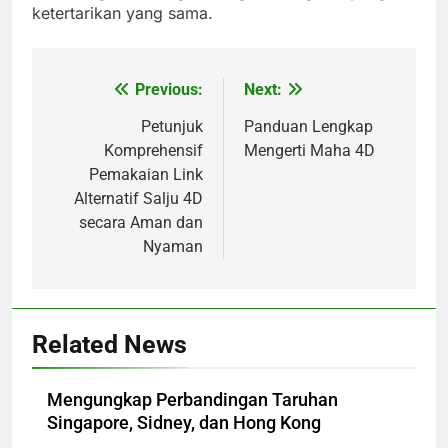
ketertarikan yang sama.
Previous:
Next:
Post
navigation
Petunjuk
Panduan Lengkap
Komprehensif
Mengerti Maha 4D
Pemakaian Link
Alternatif Salju 4D
secara Aman dan
Nyaman
Related News
Mengungkap Perbandingan Taruhan
Singapore, Sidney, dan Hong Kong