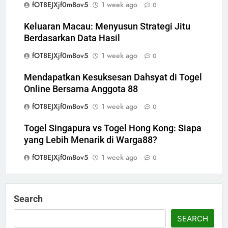
fOT8EJXjf0m8ov5
1 week ago
0
Keluaran Macau: Menyusun Strategi Jitu
Berdasarkan Data Hasil
fOT8EJXjf0m8ov5
1 week ago
0
Mendapatkan Kesuksesan Dahsyat di Togel
Online Bersama Anggota 88
fOT8EJXjf0m8ov5
1 week ago
0
Togel Singapura vs Togel Hong Kong: Siapa
yang Lebih Menarik di Warga88?
fOT8EJXjf0m8ov5
1 week ago
0
Search
SEARCH