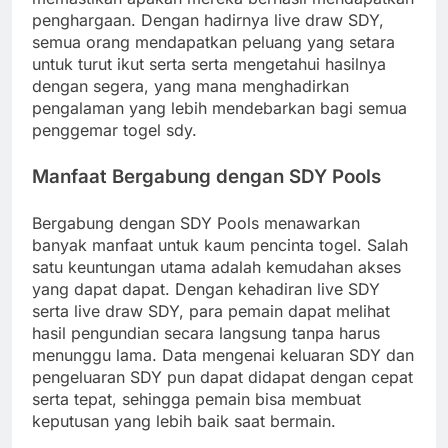
penghargaan. Dengan hadirnya live draw SDY,
semua orang mendapatkan peluang yang setara
untuk turut ikut serta serta mengetahui hasilnya
dengan segera, yang mana menghadirkan
pengalaman yang lebih mendebarkan bagi semua
penggemar togel sdy.
Manfaat Bergabung dengan SDY Pools
Bergabung dengan SDY Pools menawarkan
banyak manfaat untuk kaum pencinta togel. Salah
satu keuntungan utama adalah kemudahan akses
yang dapat dapat. Dengan kehadiran live SDY
serta live draw SDY, para pemain dapat melihat
hasil pengundian secara langsung tanpa harus
menunggu lama. Data mengenai keluaran SDY dan
pengeluaran SDY pun dapat didapat dengan cepat
serta tepat, sehingga pemain bisa membuat
keputusan yang lebih baik saat bermain.