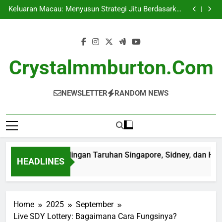
Mengungkap Perbandingan Taruhan Singapore,
Skip
Sidney, dan Hong Kong
Keluaran Macau: Menyusun Strategi Jitu Berdasarkan
to
Data Hasil
Mendapatkan Kesuksesan Dahsyat di Togel Online
Bersama Anggota 88
Togel Singapura vs Togel Hong Kong: Siapa yang
content
Lebih Menarik di Warga88?
Mengungkap Perbandingan Taruhan Singapore,
Sidney, dan Hong Kong
Keluaran Macau: Menyusun Strategi Jitu Berdasarkan
Data Hasil
Mendapatkan Kesuksesan Dahsyat di Togel Online
Crystalmmburton.com
Bersama Anggota 88
Togel Singapura vs Togel Hong Kong: Siapa yang
Lebih Menarik di Warga88?
NEWSLETTER
RANDOM NEWS
gungkap Perbandingan Taruhan Singapore, Sidney, dan Hong
HEADLINES
ek Ago
Home
2025
September
Live SDY Lottery: Bagaimana Cara Fungsinya?