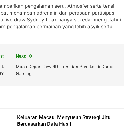
emberikan pengalaman seru. Atmosfer serta tensi
apat menambah adrenalin dan perasaan partisipasi
 live draw Sydney tidak hanya sekedar mengetahui
lam pengalaman permainan yang lebih asyik serta
s:
Next:
uk
Masa Depan Dewi4D: Tren dan Prediksi di Dunia
DY
Gaming
Keluaran Macau: Menyusun Strategi Jitu
Berdasarkan Data Hasil