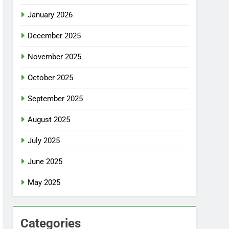
January 2026
December 2025
November 2025
October 2025
September 2025
August 2025
July 2025
June 2025
May 2025
Categories