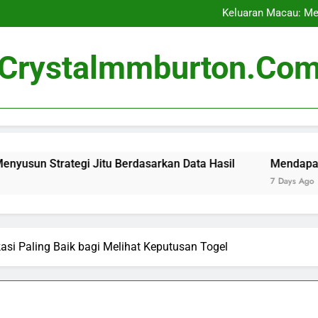
Mengungkap Perbandingan
Keluaran Macau: Men
Mendapatkan Kesuksesan Da
Togel Singapura vs T
Mengungkap Perbandingan
Crystalmmburton.co
Keluaran Macau: Men
Mendapatkan Kesuksesan Da
Togel Singapura vs T
trategi Jitu Berdasarkan Data Hasil
Mendapatkan Kesu
7 Days Ago
asi Paling Baik bagi Melihat Keputusan Togel