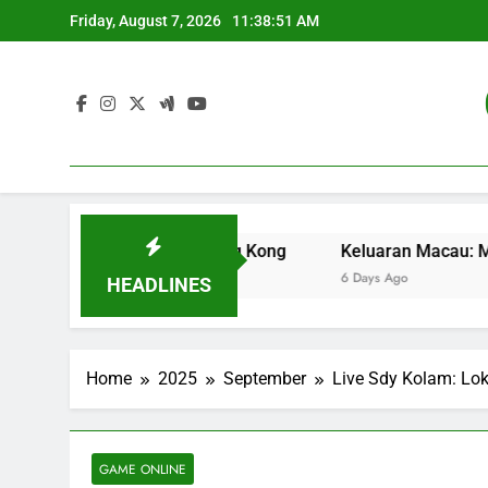
Skip
Friday, August 7, 2026
11:38:52 AM
to
content
re, Sidney, dan Hong Kong
Keluaran Macau: Menyusun S
6 Days Ago
HEADLINES
Home
2025
September
Live Sdy Kolam: Lok
GAME ONLINE