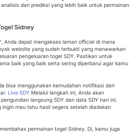
analisis dan prediksi yang lebih baik untuk permainan
ogel Sidney
, Anda dapat mengakses laman official di mana
anyak website yang sudah terbukti yang menawarkan
keluaran pengeluaran togel SDY. Pastikan untuk
ma baik yang baik serta sering diperbarui agar kamu
 bisa menggunakan kemudahan notifikasi dari
tar.
Live SDY
Melalui langkah ini, Anda akan
engundian langsung SDY dan data SDY hari ini.
 ingin mau tahu hasil segera setelah diadakan
g membahas permainan togel Sidney. Di, kamu juga