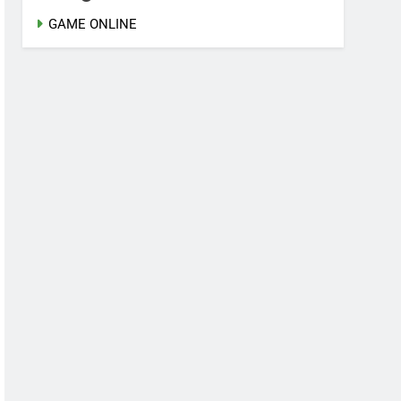
GAME ONLINE