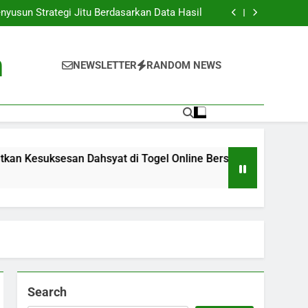
 Taruhan Singapore, Sidney, dan Hong Kong
yusun Strategi Jitu Berdasarkan Data Hasil
hsyat di Togel Online Bersama Anggota 88
ogel Hong Kong: Siapa yang Lebih Menarik di
Warga88?
 Taruhan Singapore, Sidney, dan Hong Kong
m
yusun Strategi Jitu Berdasarkan Data Hasil
NEWSLETTER
RANDOM NEWS
hsyat di Togel Online Bersama Anggota 88
ogel Hong Kong: Siapa yang Lebih Menarik di
Warga88?
ksesan Dahsyat di Togel Online Bersama Anggota 88
T
7
Search