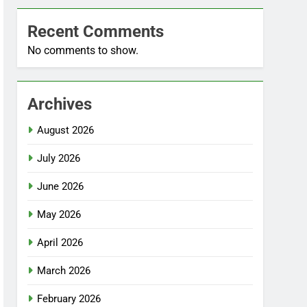
Recent Comments
No comments to show.
Archives
August 2026
July 2026
June 2026
May 2026
April 2026
March 2026
February 2026