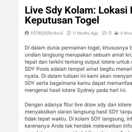
Live Sdy Kolam: Lokasi 
Keputusan Togel
0
FOT8EJXjf0m8ov5
11 Months Ago
4 Mins
Di dalam dunia permainan togel, khususnya 
undian langsung merupakan sebuah amat kru
tepat dan terkini tentang output lotere untuk 
SDY Pools adalah tempat amat begitu menari
nyata. Di dalam tulisan ini kami akan meny
SDY serta bagaimana kamu dapat memanfaatk
mengenai hasil lotere Sydney pada hari ini.
Dengan adanya fitur live draw sdy dan lote
menyaksikan siaran langsung hasil SDY tanp
tidak tepat waktu. Di kolam SDY langsung, i
karenanya Anda tak hendak melewatkan infor