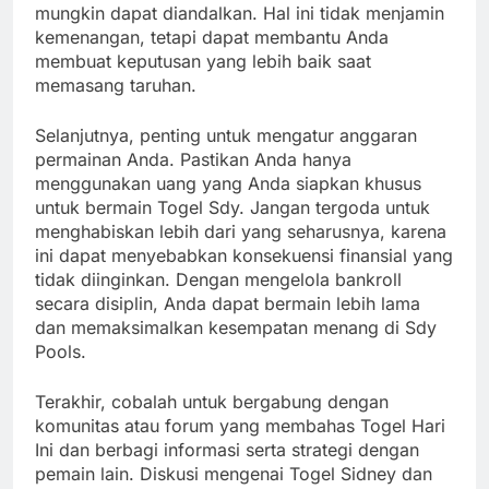
mungkin dapat diandalkan. Hal ini tidak menjamin
kemenangan, tetapi dapat membantu Anda
membuat keputusan yang lebih baik saat
memasang taruhan.
Selanjutnya, penting untuk mengatur anggaran
permainan Anda. Pastikan Anda hanya
menggunakan uang yang Anda siapkan khusus
untuk bermain Togel Sdy. Jangan tergoda untuk
menghabiskan lebih dari yang seharusnya, karena
ini dapat menyebabkan konsekuensi finansial yang
tidak diinginkan. Dengan mengelola bankroll
secara disiplin, Anda dapat bermain lebih lama
dan memaksimalkan kesempatan menang di Sdy
Pools.
Terakhir, cobalah untuk bergabung dengan
komunitas atau forum yang membahas Togel Hari
Ini dan berbagi informasi serta strategi dengan
pemain lain. Diskusi mengenai Togel Sidney dan