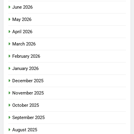
June 2026
May 2026
April 2026
March 2026
February 2026
January 2026
December 2025
November 2025
October 2025
September 2025
August 2025