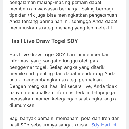
pengalaman masing-masing pemain dapat
memberikan wawasan berharga. Saling berbagi
tips dan trik juga bisa meningkatkan pengetahuan
Anda tentang permainan ini, sehingga Anda dapat
merumuskan strategi menang yang lebih efektif.
Hasil Live Draw Togel SDY
Hasil live draw Togel SDY hari ini memberikan
informasi yang sangat ditunggu oleh para
penggemar togel. Setiap angka yang ditarik
memiliki arti penting dan dapat mendorong Anda
untuk mengembangkan strategi permainan.
Dengan mengikuti hasil ini secara live, Anda tidak
hanya mendapatkan informasi terkini, tetapi juga
merasakan momen ketegangan saat angka-angka
diumumkan.
Bagi banyak pemain, memahami pola dan tren dari
hasil SDY sebelumnya sangat krusial.
Sdy Hari Ini