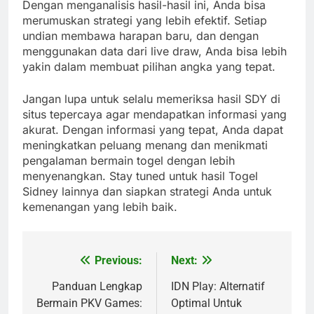
Dengan menganalisis hasil-hasil ini, Anda bisa
merumuskan strategi yang lebih efektif. Setiap
undian membawa harapan baru, dan dengan
menggunakan data dari live draw, Anda bisa lebih
yakin dalam membuat pilihan angka yang tepat.
Jangan lupa untuk selalu memeriksa hasil SDY di
situs tepercaya agar mendapatkan informasi yang
akurat. Dengan informasi yang tepat, Anda dapat
meningkatkan peluang menang dan menikmati
pengalaman bermain togel dengan lebih
menyenangkan. Stay tuned untuk hasil Togel
Sidney lainnya dan siapkan strategi Anda untuk
kemenangan yang lebih baik.
Previous:
Next:
Post
navigation
Panduan Lengkap
IDN Play: Alternatif
Bermain PKV Games:
Optimal Untuk