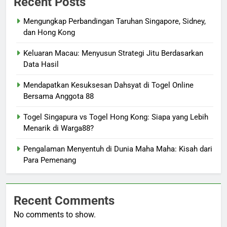
Recent Posts
Mengungkap Perbandingan Taruhan Singapore, Sidney,
dan Hong Kong
Keluaran Macau: Menyusun Strategi Jitu Berdasarkan
Data Hasil
Mendapatkan Kesuksesan Dahsyat di Togel Online
Bersama Anggota 88
Togel Singapura vs Togel Hong Kong: Siapa yang Lebih
Menarik di Warga88?
Pengalaman Menyentuh di Dunia Maha Maha: Kisah dari
Para Pemenang
Recent Comments
No comments to show.