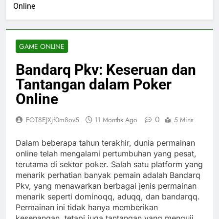
Online
GAME ONLINE
Bandarq Pkv: Keseruan dan
Tantangan dalam Poker
Online
0
FOT8EJXjf0m8ov5
11 Months Ago
5 Mins
Dalam beberapa tahun terakhir, dunia permainan
online telah mengalami pertumbuhan yang pesat,
terutama di sektor poker. Salah satu platform yang
menarik perhatian banyak pemain adalah Bandarq
Pkv, yang menawarkan berbagai jenis permainan
menarik seperti dominoqq, aduqq, dan bandarqq.
Permainan ini tidak hanya memberikan
kesenangan, tetapi juga tantangan yang menguji