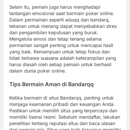
Selain itu, pemain juga harus menghadapi
tantangan emosional saat bermain poker online.
Dalam permainan seperti aduqq dan bandarq,
tekanan untuk menang dapat menyebabkan stres
dan pengambilan keputusan yang buruk.
Mengelola emosi dan tetap tenang selama
permainan sangat penting untuk mencapai hasil
yang baik. Kemampuan untuk tetap fokus dan
tidak terbawa suasana adalah keterampilan yang
harus diasah oleh setiap pemain untuk berhasil
dalam dunia poker online.
Tips Bermain Aman di Bandarqq
Ketika bermain di situs Bandarqq, penting untuk
menjaga keamanan pribadi dan keuangan Anda.
Pastikan untuk memilih situs yang terpercaya dan
memiliki lisensi resmi. Sebelum mendaftar, lakukan
penelitian tentang reputasi situs dan baca ulasan
dari pemain lain. Situs yang baik biasanya memiliki