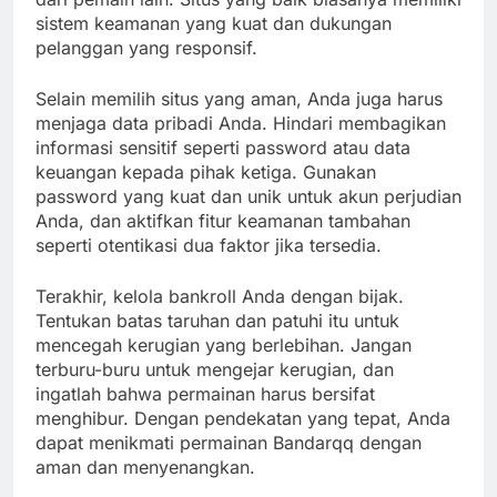
sistem keamanan yang kuat dan dukungan
pelanggan yang responsif.
Selain memilih situs yang aman, Anda juga harus
menjaga data pribadi Anda. Hindari membagikan
informasi sensitif seperti password atau data
keuangan kepada pihak ketiga. Gunakan
password yang kuat dan unik untuk akun perjudian
Anda, dan aktifkan fitur keamanan tambahan
seperti otentikasi dua faktor jika tersedia.
Terakhir, kelola bankroll Anda dengan bijak.
Tentukan batas taruhan dan patuhi itu untuk
mencegah kerugian yang berlebihan. Jangan
terburu-buru untuk mengejar kerugian, dan
ingatlah bahwa permainan harus bersifat
menghibur. Dengan pendekatan yang tepat, Anda
dapat menikmati permainan Bandarqq dengan
aman dan menyenangkan.