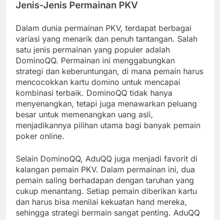
Jenis-Jenis Permainan PKV
Dalam dunia permainan PKV, terdapat berbagai
variasi yang menarik dan penuh tantangan. Salah
satu jenis permainan yang populer adalah
DominoQQ. Permainan ini menggabungkan
strategi dan keberuntungan, di mana pemain harus
mencocokkan kartu domino untuk mencapai
kombinasi terbaik. DominoQQ tidak hanya
menyenangkan, tetapi juga menawarkan peluang
besar untuk memenangkan uang asli,
menjadikannya pilihan utama bagi banyak pemain
poker online.
Selain DominoQQ, AduQQ juga menjadi favorit di
kalangan pemain PKV. Dalam permainan ini, dua
pemain saling berhadapan dengan taruhan yang
cukup menantang. Setiap pemain diberikan kartu
dan harus bisa menilai kekuatan hand mereka,
sehingga strategi bermain sangat penting. AduQQ