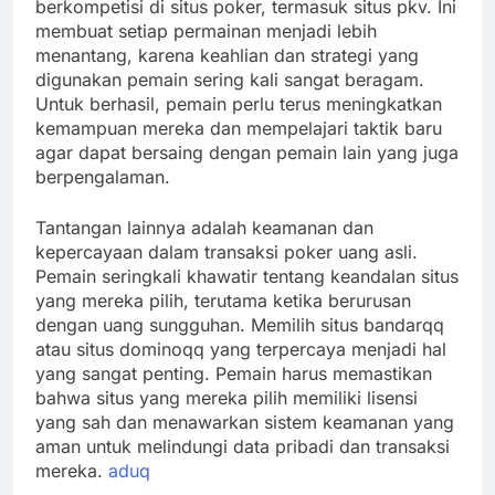
berkompetisi di situs poker, termasuk situs pkv. Ini
membuat setiap permainan menjadi lebih
menantang, karena keahlian dan strategi yang
digunakan pemain sering kali sangat beragam.
Untuk berhasil, pemain perlu terus meningkatkan
kemampuan mereka dan mempelajari taktik baru
agar dapat bersaing dengan pemain lain yang juga
berpengalaman.
Tantangan lainnya adalah keamanan dan
kepercayaan dalam transaksi poker uang asli.
Pemain seringkali khawatir tentang keandalan situs
yang mereka pilih, terutama ketika berurusan
dengan uang sungguhan. Memilih situs bandarqq
atau situs dominoqq yang terpercaya menjadi hal
yang sangat penting. Pemain harus memastikan
bahwa situs yang mereka pilih memiliki lisensi
yang sah dan menawarkan sistem keamanan yang
aman untuk melindungi data pribadi dan transaksi
mereka.
aduq