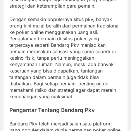
strategi dan keterampilan para pemain.
Dengan semakin populernya situs pkv, banyak
orang kini mulai beralih dari permainan tradisional
ke poker online menggunakan uang asli.
Pengalaman bermain di situs poker yang
terpercaya seperti Bandarq Pkv menjadikan
pemain merasakan sensasi yang sama seperti di
kasino fisik, tanpa perlu meninggalkan
kenyamanan rumah. Namun, meski ada banyak
keseruan yang bisa didapatkan, tantangan-
tantangan dalam bermain juga tidak bisa
diabaikan. Bagi setiap pemain, penting untuk
memahami risiko dan strategi agar dapat meraih
kemenangan yang maksimal.
Pengantar Tentang Bandarq Pkv
Bandarq Pkv telah menjadi salah satu platform
yang populer dalam dunia permainan poker online