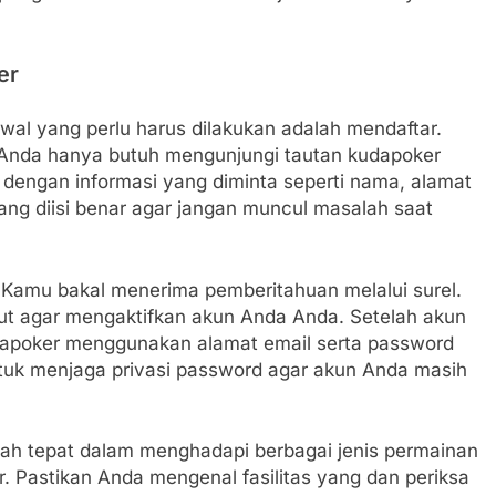
er
wal yang perlu harus dilakukan adalah mendaftar.
 Anda hanya butuh mengunjungi tautan kudapoker
 dengan informasi yang diminta seperti nama, alamat
ang diisi benar agar jangan muncul masalah saat
, Kamu bakal menerima pemberitahuan melalui surel.
ebut agar mengaktifkan akun Anda Anda. Setelah akun
dapoker menggunakan alamat email serta password
tuk menjaga privasi password agar akun Anda masih
ah tepat dalam menghadapi berbagai jenis permainan
. Pastikan Anda mengenal fasilitas yang dan periksa