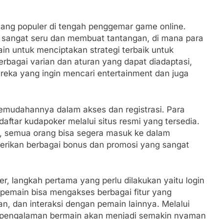
ang populer di tengah penggemar game online.
sangat seru dan membuat tantangan, di mana para
in untuk menciptakan strategi terbaik untuk
agai varian dan aturan yang dapat diadaptasi,
reka yang ingin mencari entertainment dan juga
 kemudahannya dalam akses dan registrasi. Para
tar kudapoker melalui situs resmi yang tersedia.
is, semua orang bisa segera masuk ke dalam
berikan berbagai bonus dan promosi yang sangat
, langkah pertama yang perlu dilakukan yaitu login
pemain bisa mengakses berbagai fitur yang
n, dan interaksi dengan pemain lainnya. Melalui
, pengalaman bermain akan menjadi semakin nyaman