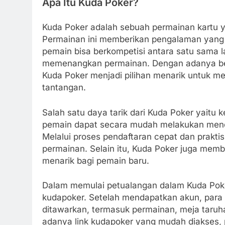
Apa Itu Kuda Poker?
Kuda Poker adalah sebuah permainan kartu y
Permainan ini memberikan pengalaman yang 
pemain bisa berkompetisi antara satu sama la
memenangkan permainan. Dengan adanya berb
Kuda Poker menjadi pilihan menarik untuk me
tantangan.
Salah satu daya tarik dari Kuda Poker yaitu
pemain dapat secara mudah melakukan mendaf
Melalui proses pendaftaran cepat dan prakt
permainan. Selain itu, Kuda Poker juga mem
menarik bagi pemain baru.
Dalam memulai petualangan dalam Kuda Poker
kudapoker. Setelah mendapatkan akun, para 
ditawarkan, termasuk permainan, meja taruha
adanya link kudapoker yang mudah diakses