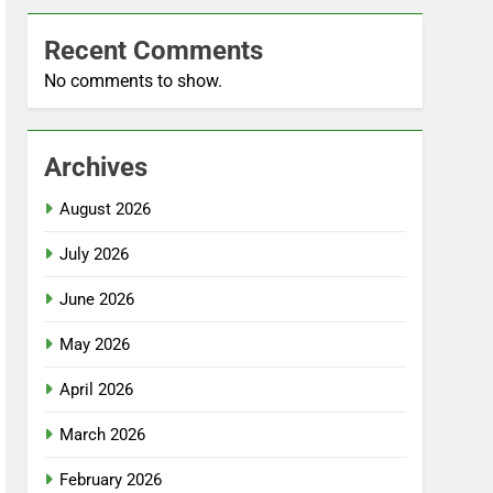
Recent Comments
No comments to show.
Archives
August 2026
July 2026
June 2026
May 2026
April 2026
March 2026
February 2026