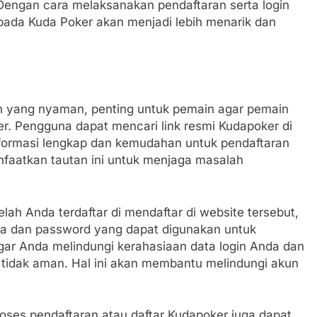
engan cara melaksanakan pendaftaran serta login
ada Kuda Poker akan menjadi lebih menarik dan
 yang nyaman, penting untuk pemain agar pemain
er. Pengguna dapat mencari link resmi Kudapoker di
formasi lengkap dan kemudahan untuk pendaftaran
nfaatkan tautan ini untuk menjaga masalah
lah Anda terdaftar di mendaftar di website tersebut,
 dan password yang dapat digunakan untuk
gar Anda melindungi kerahasiaan data login Anda dan
 tidak aman. Hal ini akan membantu melindungi akun
ses pendaftaran atau daftar Kudapoker juga dapat