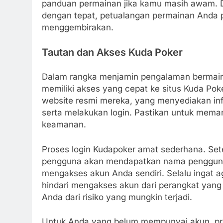
panduan permainan jika kamu masih awam. D
dengan tepat, petualangan permainan Anda p
menggembirakan.
Tautan dan Akses Kuda Poker
Dalam rangka menjamin pengalaman bermain
memiliki akses yang cepat ke situs Kuda Pok
website resmi mereka, yang menyediakan in
serta melakukan login. Pastikan untuk mema
keamanan.
Proses login Kudapoker amat sederhana. Sete
pengguna akan mendapatkan nama pengguna
mengakses akun Anda sendiri. Selalu ingat a
hindari mengakses akun dari perangkat yang
Anda dari risiko yang mungkin terjadi.
Untuk Anda yang belum mempunyai akun, pro