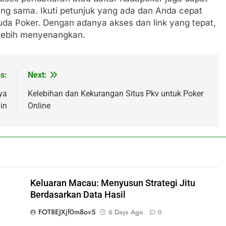
ang sama. Ikuti petunjuk yang ada dan Anda cepat
uda Poker. Dengan adanya akses dan link yang tepat,
 lebih menyenangkan.
s:
Next:
ya
Kelebihan dan Kekurangan Situs Pkv untuk Poker
in
Online
Keluaran Macau: Menyusun Strategi Jitu
Berdasarkan Data Hasil
FOT8EJXjf0m8ov5
6 Days Ago
0