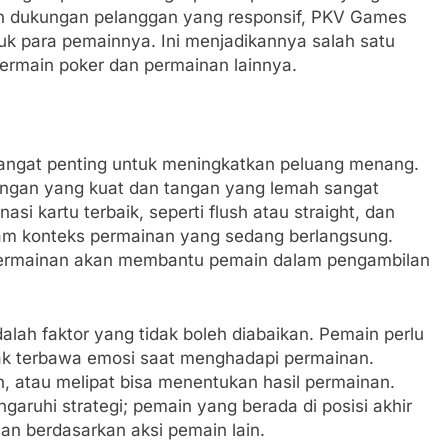
 dukungan pelanggan yang responsif, PKV Games
uk para pemainnya. Ini menjadikannya salah satu
bermain poker dan permainan lainnya.
sangat penting untuk meningkatkan peluang menang.
gan yang kuat dan tangan yang lemah sangat
si kartu terbaik, seperti flush atau straight, dan
alam konteks permainan yang sedang berlangsung.
permainan akan membantu pemain dalam pengambilan
alah faktor yang tidak boleh diabaikan. Pemain perlu
dak terbawa emosi saat menghadapi permainan.
, atau melipat bisa menentukan hasil permainan.
garuhi strategi; pemain yang berada di posisi akhir
n berdasarkan aksi pemain lain.