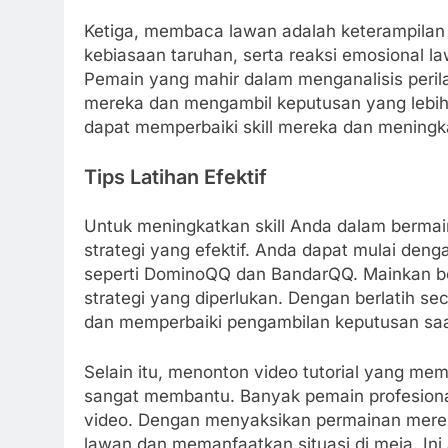
Ketiga, membaca lawan adalah keterampilan
kebiasaan taruhan, serta reaksi emosional
Pemain yang mahir dalam menganalisis peril
mereka dan mengambil keputusan yang lebih 
dapat memperbaiki skill mereka dan meningk
Tips Latihan Efektif
Untuk meningkatkan skill Anda dalam bermain
strategi yang efektif. Anda dapat mulai de
seperti DominoQQ dan BandarQQ. Mainkan b
strategi yang diperlukan. Dengan berlatih 
dan memperbaiki pengambilan keputusan saa
Selain itu, menonton video tutorial yang me
sangat membantu. Banyak pemain profesional 
video. Dengan menyaksikan permainan mer
lawan dan memanfaatkan situasi di meja. In