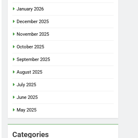
January 2026
December 2025
November 2025
October 2025
September 2025
August 2025
July 2025
June 2025
May 2025
Categories