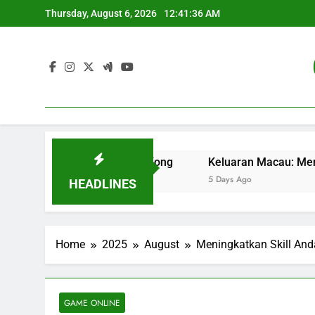
Skip
Thursday, August 6, 2026
12:41:37 AM
to
content
idney, dan Hong Kong
Keluaran Macau: Menyusun Strate
5 Days Ago
HEADLINES
Home
2025
August
Meningkatkan Skill And
GAME ONLINE