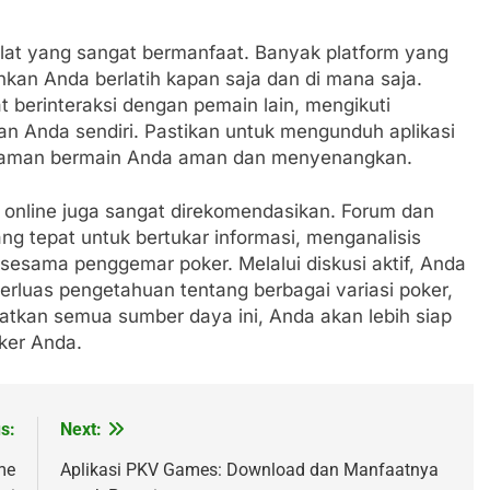
 alat yang sangat bermanfaat. Banyak platform yang
an Anda berlatih kapan saja dan di mana saja.
 berinteraksi dengan pemain lain, mengikuti
n Anda sendiri. Pastikan untuk mengunduh aplikasi
galaman bermain Anda aman dan menyenangkan.
 online juga sangat direkomendasikan. Forum dan
ng tepat untuk bertukar informasi, menganalisis
esama penggemar poker. Melalui diskusi aktif, Anda
rluas pengetahuan tentang berbagai variasi poker,
kan semua sumber daya ini, Anda akan lebih siap
ker Anda.
s:
Next:
me
Aplikasi PKV Games: Download dan Manfaatnya