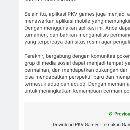
Selain itu, aplikasi PKV games juga menjadi
menawarkan aplikasi mobile yang memungkink
Dengan menggunakan aplikasi ini, Anda dapat
turnamen, dan bahkan menganalisis permaina
yang terpercaya dari situs resmi agar pen
Terakhir, bergabung dengan komunitas poker
grup di media sosial dapat menjadi tempat ya
permainan, dan mendapatkan dukungan dari s
bisa mendapatkan perspektif baru dan mempe
termasuk aduq dan aduqq. Dengan memanfaat
untuk meningkatkan kemampuan bermain po
Previou
Post
navigation
Download PKV Games: Temukan Ga