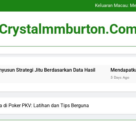
Mengungkap Perbandingan
Keluaran Macau: Men
Mendapatkan Kesuksesan Da
Togel Singapura vs T
Mengungkap Perbandingan
Crystalmmburton.co
Keluaran Macau: Men
Mendapatkan Kesuksesan Da
Togel Singapura vs T
gi Jitu Berdasarkan Data Hasil
Mendapatkan Kesuksesa
5 Days Ago
a di Poker PKV: Latihan dan Tips Berguna