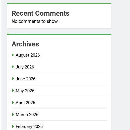
Recent Comments
No comments to show.
Archives
August 2026
July 2026
June 2026
May 2026
April 2026
March 2026
February 2026