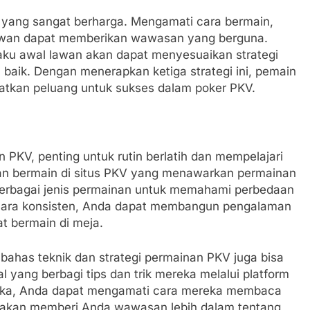
 yang sangat berharga. Mengamati cara bermain,
 lawan dapat memberikan wawasan yang berguna.
aku awal lawan akan dapat menyesuaikan strategi
baik. Dengan menerapkan ketiga strategi ini, pemain
atkan peluang untuk sukses dalam poker PKV.
 PKV, penting untuk rutin berlatih dan mempelajari
ngan bermain di situs PKV yang menawarkan permainan
erbagai jenis permainan untuk memahami perbedaan
secara konsisten, Anda dapat membangun pengalaman
t bermain di meja.
mbahas teknik dan strategi permainan PKV juga bisa
yang berbagi tips dan trik mereka melalui platform
eka, Anda dapat mengamati cara mereka membaca
i akan memberi Anda wawasan lebih dalam tentang