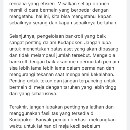
rencana yang efisien. Misalkan setiap oponen
memiliki cara bermain yang berbeda; dengan
mengetahui hal ini, kita bisa mengetahui kapan
sebaiknya serang dan kapan sebaiknya bertahan.
Selanjutnya, pengelolaan bankroll yang baik
sangat penting dalam Kudapoker. Jangan lupa
untuk menentukan batas aset yang akan dipasang
dan tidak melampaui jumlah tersebut. Mengelola
bankroll dengan baik akan mempermudah pemain
sisa lebih lama lebih lama dalam permainan dan
mengurangi tekanan saat mengalami kekalahan.
Penting untuk tekun dan jangan terpancing untuk
bermain di meja dengan taruhan yang lebih tinggi
dari yang seharusnya.
Terakhir, jangan lupakan pentingnya latihan dan
menggunakan fasilitas yang tersedia di
Kudapoker. Banyak pemain berhasil meluangkan
waktu untuk latihan di meja kecil sebelum