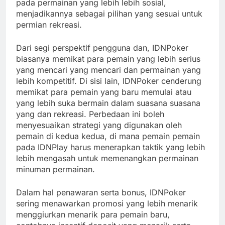
pada permainan yang lebih lebih sosial,
menjadikannya sebagai pilihan yang sesuai untuk
permian rekreasi.
Dari segi perspektif pengguna dan, IDNPoker
biasanya memikat para pemain yang lebih serius
yang mencari yang mencari dan permainan yang
lebih kompetitif. Di sisi lain, IDNPoker cenderung
memikat para pemain yang baru memulai atau
yang lebih suka bermain dalam suasana suasana
yang dan rekreasi. Perbedaan ini boleh
menyesuaikan strategi yang digunakan oleh
pemain di kedua kedua, di mana pemain pemain
pada IDNPlay harus menerapkan taktik yang lebih
lebih mengasah untuk memenangkan permainan
minuman permainan.
Dalam hal penawaran serta bonus, IDNPoker
sering menawarkan promosi yang lebih menarik
menggiurkan menarik para pemain baru,