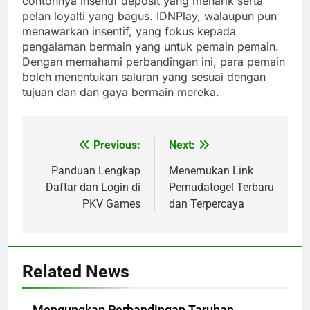
contohnya insentif deposit yang menarik serta
pelan loyalti yang bagus. IDNPlay, walaupun pun
menawarkan insentif, yang fokus kepada
pengalaman bermain yang untuk pemain pemain.
Dengan memahami perbandingan ini, para pemain
boleh menentukan saluran yang sesuai dengan
tujuan dan dan gaya bermain mereka.
Previous:
Next:
Post
navigation
Panduan Lengkap
Menemukan Link
Daftar dan Login di
Pemudatogel Terbaru
PKV Games
dan Terpercaya
Related News