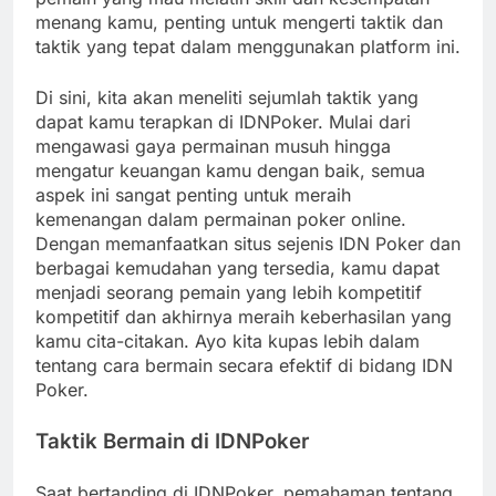
menang kamu, penting untuk mengerti taktik dan
taktik yang tepat dalam menggunakan platform ini.
Di sini, kita akan meneliti sejumlah taktik yang
dapat kamu terapkan di IDNPoker. Mulai dari
mengawasi gaya permainan musuh hingga
mengatur keuangan kamu dengan baik, semua
aspek ini sangat penting untuk meraih
kemenangan dalam permainan poker online.
Dengan memanfaatkan situs sejenis IDN Poker dan
berbagai kemudahan yang tersedia, kamu dapat
menjadi seorang pemain yang lebih kompetitif
kompetitif dan akhirnya meraih keberhasilan yang
kamu cita-citakan. Ayo kita kupas lebih dalam
tentang cara bermain secara efektif di bidang IDN
Poker.
Taktik Bermain di IDNPoker
Saat bertanding di IDNPoker, pemahaman tentang