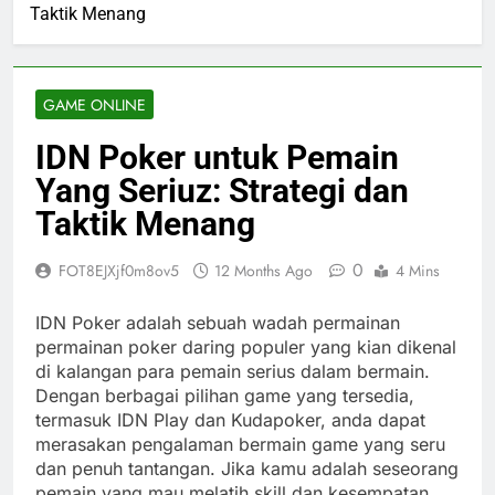
Taktik Menang
GAME ONLINE
IDN Poker untuk Pemain
Yang Seriuz: Strategi dan
Taktik Menang
0
FOT8EJXjf0m8ov5
12 Months Ago
4 Mins
IDN Poker adalah sebuah wadah permainan
permainan poker daring populer yang kian dikenal
di kalangan para pemain serius dalam bermain.
Dengan berbagai pilihan game yang tersedia,
termasuk IDN Play dan Kudapoker, anda dapat
merasakan pengalaman bermain game yang seru
dan penuh tantangan. Jika kamu adalah seseorang
pemain yang mau melatih skill dan kesempatan