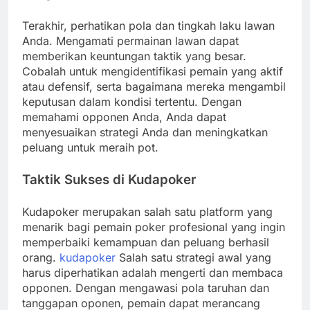
Terakhir, perhatikan pola dan tingkah laku lawan
Anda. Mengamati permainan lawan dapat
memberikan keuntungan taktik yang besar.
Cobalah untuk mengidentifikasi pemain yang aktif
atau defensif, serta bagaimana mereka mengambil
keputusan dalam kondisi tertentu. Dengan
memahami opponen Anda, Anda dapat
menyesuaikan strategi Anda dan meningkatkan
peluang untuk meraih pot.
Taktik Sukses di Kudapoker
Kudapoker merupakan salah satu platform yang
menarik bagi pemain poker profesional yang ingin
memperbaiki kemampuan dan peluang berhasil
orang.
kudapoker
Salah satu strategi awal yang
harus diperhatikan adalah mengerti dan membaca
opponen. Dengan mengawasi pola taruhan dan
tanggapan oponen, pemain dapat merancang