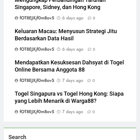
Mengungkap Perbandingan Taruhan
Singapore, Sidney, dan Hong Kong
fOT8EJXjf0m8ov5
6 days ago
0
Keluaran Macau: Menyusun Strategi Jitu
Berdasarkan Data Hasil
fOT8EJXjf0m8ov5
6 days ago
0
Mendapatkan Kesuksesan Dahsyat di Togel
Online Bersama Anggota 88
fOT8EJXjf0m8ov5
7 days ago
0
Togel Singapura vs Togel Hong Kong: Siapa
yang Lebih Menarik di Warga88?
fOT8EJXjf0m8ov5
7 days ago
0
Search