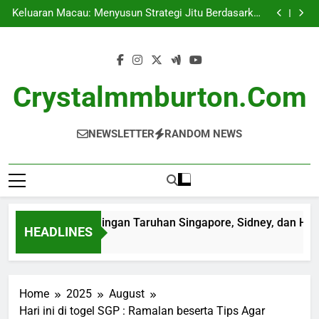
Mengungkap Perbandingan Taruhan Singapore,
Skip
Sidney, dan Hong Kong
Keluaran Macau: Menyusun Strategi Jitu Berdasarkan
to
Data Hasil
Mendapatkan Kesuksesan Dahsyat di Togel Online
Bersama Anggota 88
Togel Singapura vs Togel Hong Kong: Siapa yang
content
Lebih Menarik di Warga88?
Mengungkap Perbandingan Taruhan Singapore,
Sidney, dan Hong Kong
Keluaran Macau: Menyusun Strategi Jitu Berdasarkan
Data Hasil
Mendapatkan Kesuksesan Dahsyat di Togel Online
Crystalmmburton.com
Bersama Anggota 88
Togel Singapura vs Togel Hong Kong: Siapa yang
Lebih Menarik di Warga88?
NEWSLETTER
RANDOM NEWS
gungkap Perbandingan Taruhan Singapore, Sidney, dan Hong
HEADLINES
ys Ago
Home
2025
August
Hari ini di togel SGP : Ramalan beserta Tips Agar