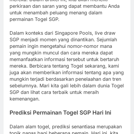
perkiraan dan saran yang dapat membantu Anda
untuk menambah peluang menang dalam
permainan Togel SGP.
Dalam konteks dari Singapore Pools, live draw
SGP menjadi momen yang dinantikan. Sejumlah
pemain ingin mengetahui nomor-nomor mana
yang mungkin muncul dan cara mereka dapat
memanfaatkan informasi tersebut untuk bertaruh
mereka. Berbicara tentang Togel sekarang, kami
juga akan memberikan informasi tentang apa yang
mungkin terjadi berdasarkan penelaahan dan tren
sebelumnya. Mari kita gali lebih dalam dunia Togel
SGP dan lihat cara terbaik untuk meraih
kemenangan.
Prediksi Permainan Togel SGP Hari Ini
Dalam alam togel, prediksi senantiasa merupakan
topik panas bagi beberapa pemain. Hari ini, kita