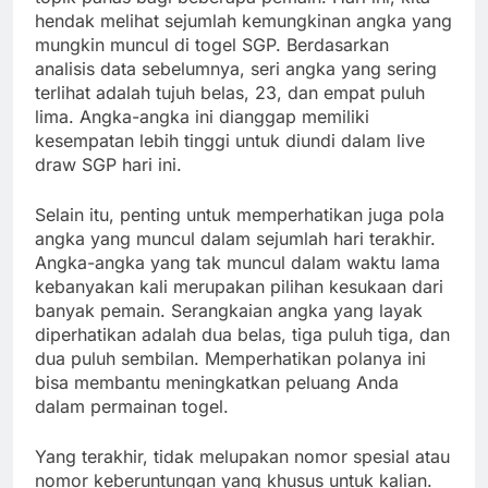
hendak melihat sejumlah kemungkinan angka yang
mungkin muncul di togel SGP. Berdasarkan
analisis data sebelumnya, seri angka yang sering
terlihat adalah tujuh belas, 23, dan empat puluh
lima. Angka-angka ini dianggap memiliki
kesempatan lebih tinggi untuk diundi dalam live
draw SGP hari ini.
Selain itu, penting untuk memperhatikan juga pola
angka yang muncul dalam sejumlah hari terakhir.
Angka-angka yang tak muncul dalam waktu lama
kebanyakan kali merupakan pilihan kesukaan dari
banyak pemain. Serangkaian angka yang layak
diperhatikan adalah dua belas, tiga puluh tiga, dan
dua puluh sembilan. Memperhatikan polanya ini
bisa membantu meningkatkan peluang Anda
dalam permainan togel.
Yang terakhir, tidak melupakan nomor spesial atau
nomor keberuntungan yang khusus untuk kalian.