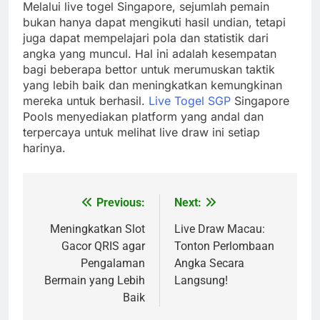
Melalui live togel Singapore, sejumlah pemain
bukan hanya dapat mengikuti hasil undian, tetapi
juga dapat mempelajari pola dan statistik dari
angka yang muncul. Hal ini adalah kesempatan
bagi beberapa bettor untuk merumuskan taktik
yang lebih baik dan meningkatkan kemungkinan
mereka untuk berhasil.
Live Togel SGP
Singapore
Pools menyediakan platform yang andal dan
terpercaya untuk melihat live draw ini setiap
harinya.
Previous:
Next:
Post
navigation
Meningkatkan Slot
Live Draw Macau:
Gacor QRIS agar
Tonton Perlombaan
Pengalaman
Angka Secara
Bermain yang Lebih
Langsung!
Baik