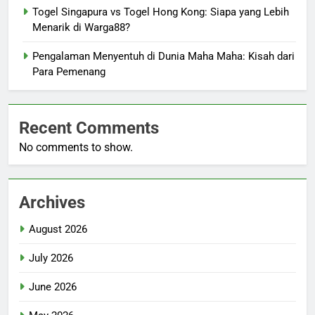
Togel Singapura vs Togel Hong Kong: Siapa yang Lebih
Menarik di Warga88?
Pengalaman Menyentuh di Dunia Maha Maha: Kisah dari
Para Pemenang
Recent Comments
No comments to show.
Archives
August 2026
July 2026
June 2026