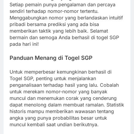
Setiap pemain punya pengalaman dan percaya
sendiri terhadap nomor-nomor tertentu.
Menggabungkan nomor yang berlandaskan intuitif
pribadi bersama prediksi yang ada bisa
memberikan taktik yang lebih baik. Selamat
bermain dan semoga Anda berhasil di togel SGP
pada hari ini!
Panduan Menang di Togel SGP
Untuk memperbesar kemungkinan berhasil di
Togel SGP, penting untuk menjalankan
penganalisaan terhadap hasil yang lalu. Cobalah
untuk merekam nomor-nomor yang banyak
muncul dan menemukan corak yang cenderung
dapat menolong dalam membuat ramalan. Statistik
historis mampu memberikan wawasan tentang
angka yang punya probabilitas besar untuk
muncul kembali saat undian berikutnya.