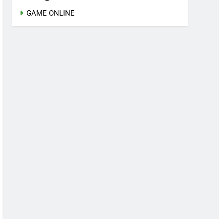
GAME ONLINE