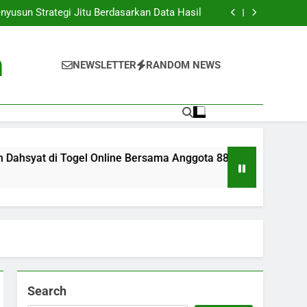
 Taruhan Singapore, Sidney, dan Hong Kong
yusun Strategi Jitu Berdasarkan Data Hasil
hsyat di Togel Online Bersama Anggota 88
ogel Hong Kong: Siapa yang Lebih Menarik di
Warga88?
 Taruhan Singapore, Sidney, dan Hong Kong
m
yusun Strategi Jitu Berdasarkan Data Hasil
NEWSLETTER
RANDOM NEWS
hsyat di Togel Online Bersama Anggota 88
ogel Hong Kong: Siapa yang Lebih Menarik di
Warga88?
i Togel Online Bersama Anggota 88
Togel Singapura vs
7 Days Ago
Search