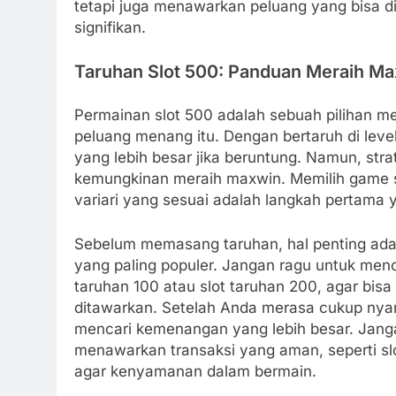
tetapi juga menawarkan peluang yang bisa 
signifikan.
Taruhan Slot 500: Panduan Meraih M
Permainan slot 500 adalah sebuah pilihan m
peluang menang itu. Dengan bertaruh di level
yang lebih besar jika beruntung. Namun, str
kemungkinan meraih maxwin. Memilih game sl
variari yang sesuai adalah langkah pertama y
Sebelum memasang taruhan, hal penting adala
yang paling populer. Jangan ragu untuk mencob
taruhan 100 atau slot taruhan 200, agar bisa
ditawarkan. Setelah Anda merasa cukup nyam
mencari kemenangan yang lebih besar. Jang
menawarkan transaksi yang aman, seperti sl
agar kenyamanan dalam bermain.