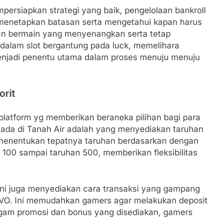
ersiapkan strategi yang baik, pengelolaan bankroll
 menetapkan batasan serta mengetahui kapan harus
an bermain yang menyenangkan serta tetap
dalam slot bergantung pada luck, memelihara
menjadi penentu utama dalam proses menuju menuju
orit
platform yg memberikan beraneka pilihan bagi para
 ada di Tanah Air adalah yang menyediakan taruhan
a menentukan tepatnya taruhan berdasarkan dengan
 100 sampai taruhan 500, memberikan fleksibilitas
 ini juga menyediakan cara transaksi yang gampang
an OVO. Ini memudahkan gamers agar melakukan deposit
gam promosi dan bonus yang disediakan, gamers