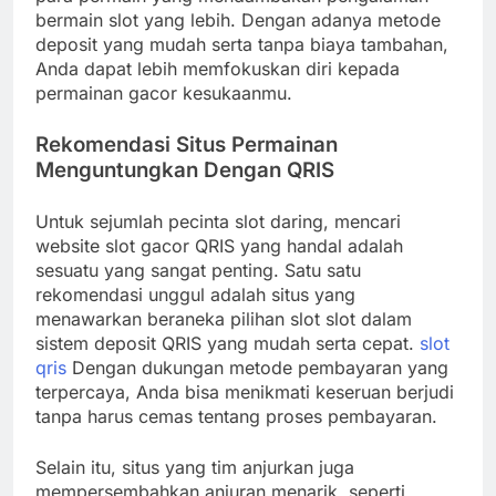
bermain slot yang lebih. Dengan adanya metode
deposit yang mudah serta tanpa biaya tambahan,
Anda dapat lebih memfokuskan diri kepada
permainan gacor kesukaanmu.
Rekomendasi Situs Permainan
Menguntungkan Dengan QRIS
Untuk sejumlah pecinta slot daring, mencari
website slot gacor QRIS yang handal adalah
sesuatu yang sangat penting. Satu satu
rekomendasi unggul adalah situs yang
menawarkan beraneka pilihan slot slot dalam
sistem deposit QRIS yang mudah serta cepat.
slot
qris
Dengan dukungan metode pembayaran yang
terpercaya, Anda bisa menikmati keseruan berjudi
tanpa harus cemas tentang proses pembayaran.
Selain itu, situs yang tim anjurkan juga
mempersembahkan anjuran menarik, seperti