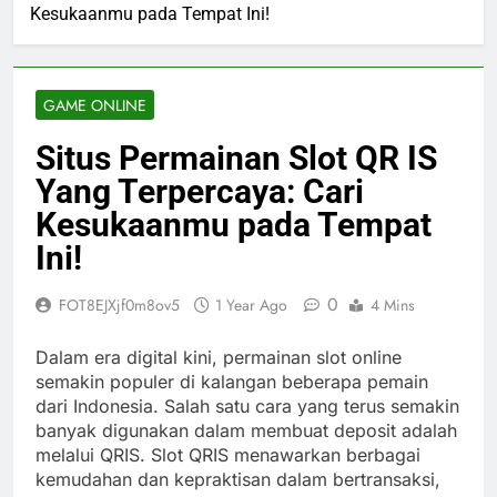
Kesukaanmu pada Tempat Ini!
GAME ONLINE
Situs Permainan Slot QR IS
Yang Terpercaya: Cari
Kesukaanmu pada Tempat
Ini!
0
FOT8EJXjf0m8ov5
1 Year Ago
4 Mins
Dalam era digital kini, permainan slot online
semakin populer di kalangan beberapa pemain
dari Indonesia. Salah satu cara yang terus semakin
banyak digunakan dalam membuat deposit adalah
melalui QRIS. Slot QRIS menawarkan berbagai
kemudahan dan kepraktisan dalam bertransaksi,