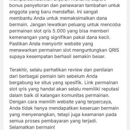
bonus penyetoran dan penawaran tambahan untuk
anggota yang baru mendaftar. Ini sangat
membantu Anda untuk memaksimalkan dana
bermain. Jangan lewatkan peluang untuk mencoba
permainan slot qris 5.000 yang bisa memberi
kemenangan yang signifikan pakai dana kecil.
Pastikan Anda menyortir website yang
menawarkan permainan slot menguntungkan QRIS
supaya kesempatan berhasil semakin besar.
Terakhir, selalu perhatikan review dan penilaian
dari berbagai pemain lain sebelum Anda
bergabung ke situs yang spesifik. Link permainan
slot qris yang handal akan selalu memiliki reputasi
dalam baik di kalangan komunitas permainan.
Dengan cara memilih website yang terpercaya,
Anda tidak hanya mendapatkan keseruan bermain
yang menyenangkan, tetapi juga keamanan pada
semua proses pembayaran yang terjadi.
Selamatkan bermain!