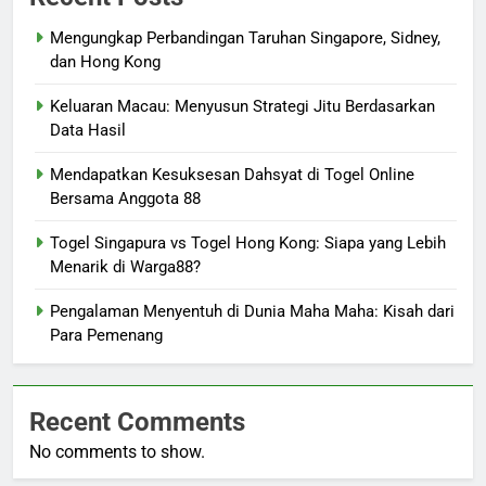
Mengungkap Perbandingan Taruhan Singapore, Sidney,
dan Hong Kong
Keluaran Macau: Menyusun Strategi Jitu Berdasarkan
Data Hasil
Mendapatkan Kesuksesan Dahsyat di Togel Online
Bersama Anggota 88
Togel Singapura vs Togel Hong Kong: Siapa yang Lebih
Menarik di Warga88?
Pengalaman Menyentuh di Dunia Maha Maha: Kisah dari
Para Pemenang
Recent Comments
No comments to show.