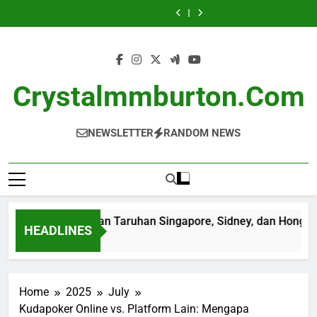
Mendapatkan
Togel
Skip
vs
Taruhan
Menyusun
Dahsyat
vs
Taruhan
Menyusun
Kesuksesan
Singapura
Togel
Singapore,
Strategi
di
Togel
Singapore,
Strategi
Dahsyat
vs
to
Hong
Sidney,
Jitu
Togel
Hong
Sidney,
Jitu
di
Togel
content
Kong:
dan
Berdasarkan
Online
Kong:
dan
Berdasarkan
Togel
Hong
Siapa
Hong
Data
Bersama
Siapa
Hong
Data
Online
Kong:
yang
Kong
Hasil
Anggota
yang
Kong
Hasil
Bersama
Siapa
Lebih
88
Lebih
Anggota
yang
Crystalmmburton.com
Menarik
Menarik
88
Lebih
di
di
Menarik
Warga88?
Warga88?
di
Warga88?
NEWSLETTER
RANDOM NEWS
kap Perbandingan Taruhan Singapore, Sidney, dan Hong Ko
HEADLINES
o
Home
2025
July
Kudapoker Online vs. Platform Lain: Mengapa