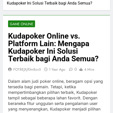
Kudapoker Ini Solusi Terbaik bagi Anda Semua?
GAME ONLINE
Kudapoker Online vs.
Platform Lain: Mengapa
Kudapoker Ini Solusi
Terbaik bagi Anda Semua?
0
FOT8EJXjf0m8ov5
1 Year Ago
4 Mins
Dalam alam judi poker online, beragam opsi yang
tersedia bagi pemain. Tetapi, ketika
mempertimbangkan pilihan terbaik, Kudapoker
tampil sebagai beberapa lahan favorit. Dengan
beraneka fitur unggulan serta pengalaman user
yang menyenangkan, Kudapoker menjadi pilihan