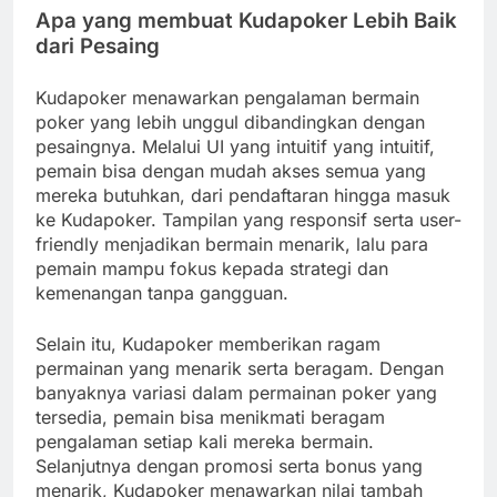
Apa yang membuat Kudapoker Lebih Baik
dari Pesaing
Kudapoker menawarkan pengalaman bermain
poker yang lebih unggul dibandingkan dengan
pesaingnya. Melalui UI yang intuitif yang intuitif,
pemain bisa dengan mudah akses semua yang
mereka butuhkan, dari pendaftaran hingga masuk
ke Kudapoker. Tampilan yang responsif serta user-
friendly menjadikan bermain menarik, lalu para
pemain mampu fokus kepada strategi dan
kemenangan tanpa gangguan.
Selain itu, Kudapoker memberikan ragam
permainan yang menarik serta beragam. Dengan
banyaknya variasi dalam permainan poker yang
tersedia, pemain bisa menikmati beragam
pengalaman setiap kali mereka bermain.
Selanjutnya dengan promosi serta bonus yang
menarik, Kudapoker menawarkan nilai tambah