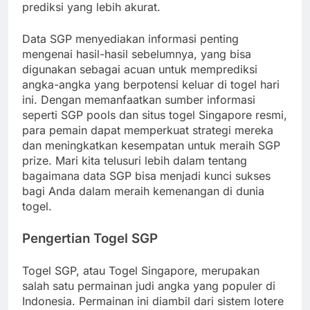
prediksi yang lebih akurat.
Data SGP menyediakan informasi penting
mengenai hasil-hasil sebelumnya, yang bisa
digunakan sebagai acuan untuk memprediksi
angka-angka yang berpotensi keluar di togel hari
ini. Dengan memanfaatkan sumber informasi
seperti SGP pools dan situs togel Singapore resmi,
para pemain dapat memperkuat strategi mereka
dan meningkatkan kesempatan untuk meraih SGP
prize. Mari kita telusuri lebih dalam tentang
bagaimana data SGP bisa menjadi kunci sukses
bagi Anda dalam meraih kemenangan di dunia
togel.
Pengertian Togel SGP
Togel SGP, atau Togel Singapore, merupakan
salah satu permainan judi angka yang populer di
Indonesia. Permainan ini diambil dari sistem lotere