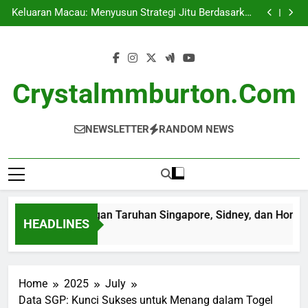
Mengungkap Perbandingan Taruhan Singapore,
Skip
Sidney, dan Hong Kong
Keluaran Macau: Menyusun Strategi Jitu Berdasarkan
to
Data Hasil
Mendapatkan Kesuksesan Dahsyat di Togel Online
Bersama Anggota 88
Togel Singapura vs Togel Hong Kong: Siapa yang
content
Lebih Menarik di Warga88?
Mengungkap Perbandingan Taruhan Singapore,
Sidney, dan Hong Kong
Keluaran Macau: Menyusun Strategi Jitu Berdasarkan
Data Hasil
Mendapatkan Kesuksesan Dahsyat di Togel Online
Crystalmmburton.com
Bersama Anggota 88
Togel Singapura vs Togel Hong Kong: Siapa yang
Lebih Menarik di Warga88?
NEWSLETTER
RANDOM NEWS
gkap Perbandingan Taruhan Singapore, Sidney, dan Hong Ko
HEADLINES
go
Home
2025
July
Data SGP: Kunci Sukses untuk Menang dalam Togel