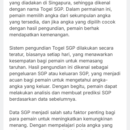
yang diadakan di Singapura, sehingga dikenal
dengan nama Togel SGP. Dalam permainan ini,
pemain memilih angka dari sekumpulan angka
yang tersedia, dan jika angka yang dipilih cocok
dengan hasil pengundian, pemain berhak
mendapatkan kemenangan.
Sistem pengundian Togel SGP dilakukan secara
teratur, biasanya setiap hari, yang menawarkan
kesempatan bagi pemain untuk memasang
taruhan. Hasil pengundian ini dikenal sebagai
pengeluaran SGP atau keluaran SGP, yang menjadi
acuan bagi pemain untuk mengetahui angka-
angka yang keluar. Dengan begitu, pemain dapat
melakukan analisis dan membuat prediksi SGP
berdasarkan data sebelumnya.
Data SGP menjadi salah satu faktor penting bagi
para pemain untuk meningkatkan kemungkinan
menang. Dengan mempelajari pola angka yang