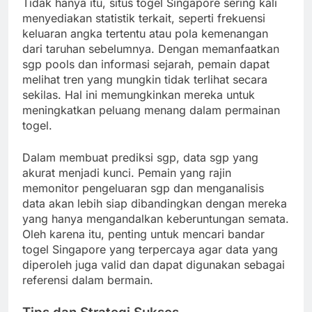
Tidak hanya itu, situs togel Singapore sering kali
menyediakan statistik terkait, seperti frekuensi
keluaran angka tertentu atau pola kemenangan
dari taruhan sebelumnya. Dengan memanfaatkan
sgp pools dan informasi sejarah, pemain dapat
melihat tren yang mungkin tidak terlihat secara
sekilas. Hal ini memungkinkan mereka untuk
meningkatkan peluang menang dalam permainan
togel.
Dalam membuat prediksi sgp, data sgp yang
akurat menjadi kunci. Pemain yang rajin
memonitor pengeluaran sgp dan menganalisis
data akan lebih siap dibandingkan dengan mereka
yang hanya mengandalkan keberuntungan semata.
Oleh karena itu, penting untuk mencari bandar
togel Singapore yang terpercaya agar data yang
diperoleh juga valid dan dapat digunakan sebagai
referensi dalam bermain.