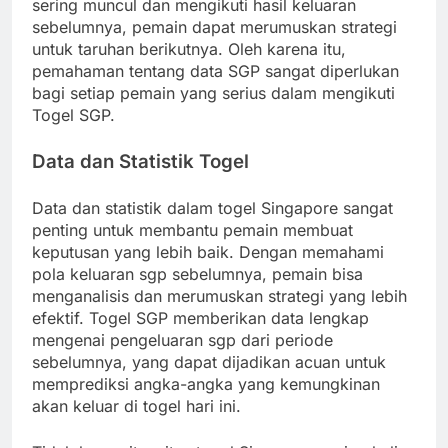
sering muncul dan mengikuti hasil keluaran
sebelumnya, pemain dapat merumuskan strategi
untuk taruhan berikutnya. Oleh karena itu,
pemahaman tentang data SGP sangat diperlukan
bagi setiap pemain yang serius dalam mengikuti
Togel SGP.
Data dan Statistik Togel
Data dan statistik dalam togel Singapore sangat
penting untuk membantu pemain membuat
keputusan yang lebih baik. Dengan memahami
pola keluaran sgp sebelumnya, pemain bisa
menganalisis dan merumuskan strategi yang lebih
efektif. Togel SGP memberikan data lengkap
mengenai pengeluaran sgp dari periode
sebelumnya, yang dapat dijadikan acuan untuk
memprediksi angka-angka yang kemungkinan
akan keluar di togel hari ini.