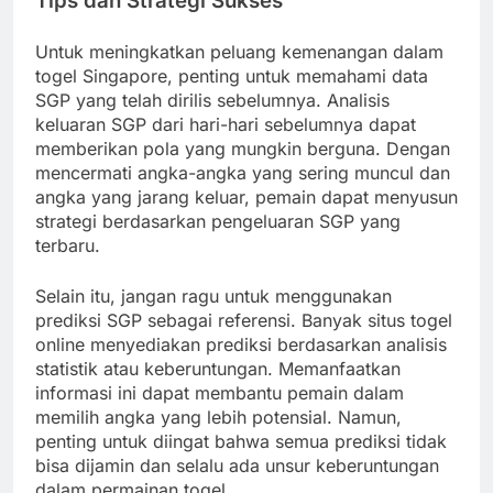
Tips dan Strategi Sukses
Untuk meningkatkan peluang kemenangan dalam
togel Singapore, penting untuk memahami data
SGP yang telah dirilis sebelumnya. Analisis
keluaran SGP dari hari-hari sebelumnya dapat
memberikan pola yang mungkin berguna. Dengan
mencermati angka-angka yang sering muncul dan
angka yang jarang keluar, pemain dapat menyusun
strategi berdasarkan pengeluaran SGP yang
terbaru.
Selain itu, jangan ragu untuk menggunakan
prediksi SGP sebagai referensi. Banyak situs togel
online menyediakan prediksi berdasarkan analisis
statistik atau keberuntungan. Memanfaatkan
informasi ini dapat membantu pemain dalam
memilih angka yang lebih potensial. Namun,
penting untuk diingat bahwa semua prediksi tidak
bisa dijamin dan selalu ada unsur keberuntungan
dalam permainan togel.